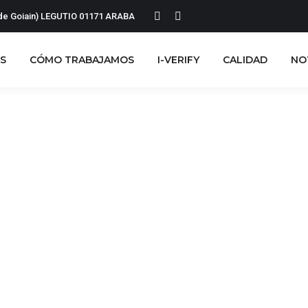
l de Goiain) LEGUTIO 01171 ARABA
Linkedin
YouTube
page
page
opens
opens
S
CÓMO TRABAJAMOS
I-VERIFY
CALIDAD
NO
in
in
new
new
window
window