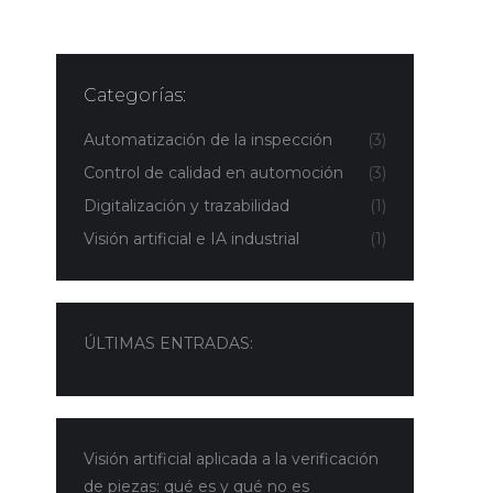
Categorías:
Automatización de la inspección
(3)
Control de calidad en automoción
(3)
Digitalización y trazabilidad
(1)
Visión artificial e IA industrial
(1)
ÚLTIMAS ENTRADAS:
Visión artificial aplicada a la verificación
de piezas: qué es y qué no es