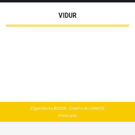
VIDUR
You are here:
ElgarWorks ©2026 · Diseño
ALUNARTE
Menú pie