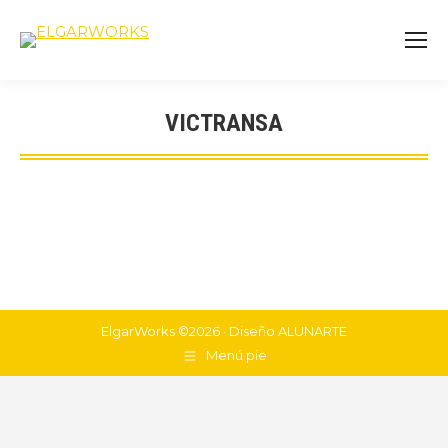
VICTRANSA
You are here:
ElgarWorks ©2026 · Diseño
ALUNARTE
Menú pie