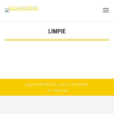
LIMPIE
You are here:
ElgarWorks ©2026 · Diseño
ALUNARTE
Menú pie