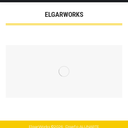
ELGARWORKS
You are here:
ElgarWorks ©2026 · Diseño
ALUNARTE