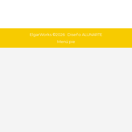
ElgarWorks ©2026 · Diseño
ALUNARTE
Menú pie