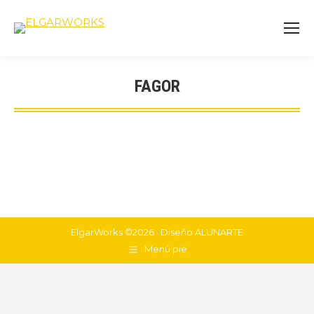
FAGOR
You are here:
ElgarWorks ©2026 · Diseño
ALUNARTE
Menú pie