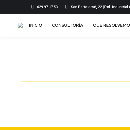
629 97 17 53
San Bartolomé, 22 (Pol. Industria
INICIO
CONSULTORÍA
Q
INICIO
CONSULTORÍA
QUÉ RESOLVEMO