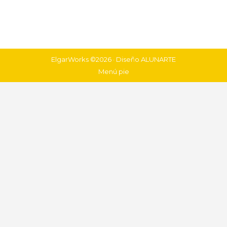
ElgarWorks ©2026 · Diseño
ALUNARTE
Menú pie