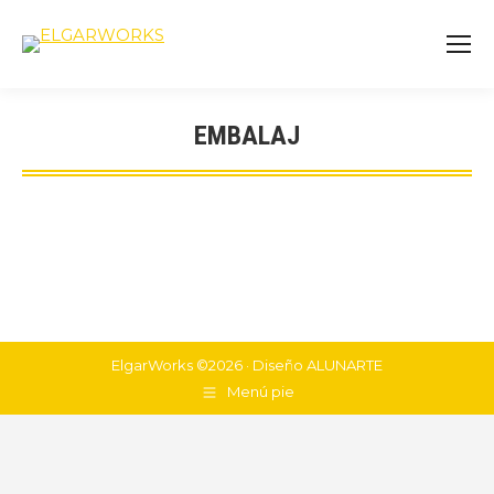
EMBALAJ
You are here:
ElgarWorks ©2026 · Diseño
ALUNARTE
Menú pie