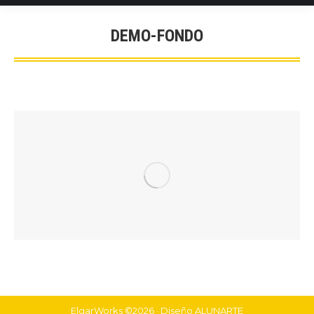
DEMO-FONDO
You are here:
ElgarWorks ©2026 · Diseño
ALUNARTE