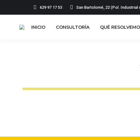
629 97 17 53
San Bartolomé, 22 (Pol. Industria
INICIO
CONSULTORÍA
Q
INICIO
CONSULTORÍA
QUÉ RESOLVEMO