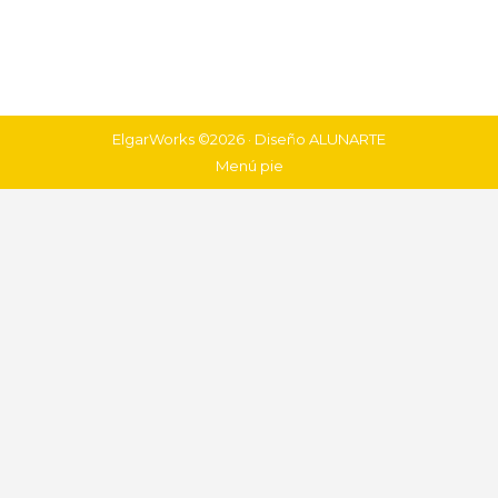
ElgarWorks ©2026 · Diseño
ALUNARTE
Menú pie