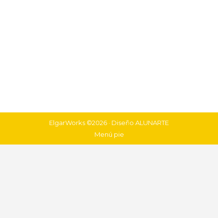
ElgarWorks ©2026 · Diseño
ALUNARTE
Menú pie