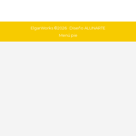
ElgarWorks ©2026 · Diseño
ALUNARTE
Menú pie